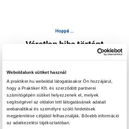
Hoppá ...
Váratlan hiba történt
Dolgozunk a hiba javításán. Egy kis türelmet kérünk.
Weboldalunk sütiket használ
A praktiker.hu weboldal látogatásakor Ön hozzájárul,
Oldal újratöltése
hogy a Praktiker Kft. és szerződött partnerei
számítógépén sütiket helyezzenek el, melyek
segítségével az oldalon tett látogatásának adatait
webanalitikai és személyre szóló hirdetések
megjelenítése céljából felhasználják. Bővebb információ
az adatkezelési tájékoztatóban.