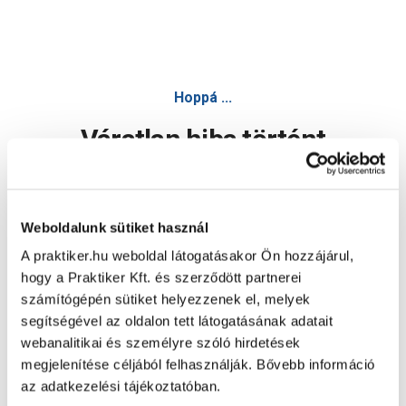
Hoppá ...
Váratlan hiba történt
Dolgozunk a hiba javításán. Egy kis türelmet kérünk.
Weboldalunk sütiket használ
A praktiker.hu weboldal látogatásakor Ön hozzájárul,
Oldal újratöltése
hogy a Praktiker Kft. és szerződött partnerei
számítógépén sütiket helyezzenek el, melyek
segítségével az oldalon tett látogatásának adatait
webanalitikai és személyre szóló hirdetések
megjelenítése céljából felhasználják. Bővebb információ
az adatkezelési tájékoztatóban.