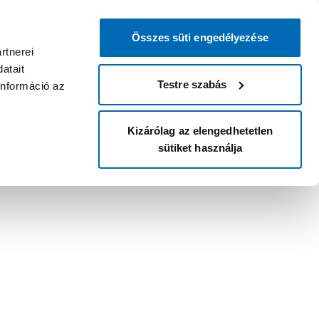
Összes süti engedélyezése
rtnerei
atait
Testre szabás
információ az
Kizárólag az elengedhetetlen
sütiket használja