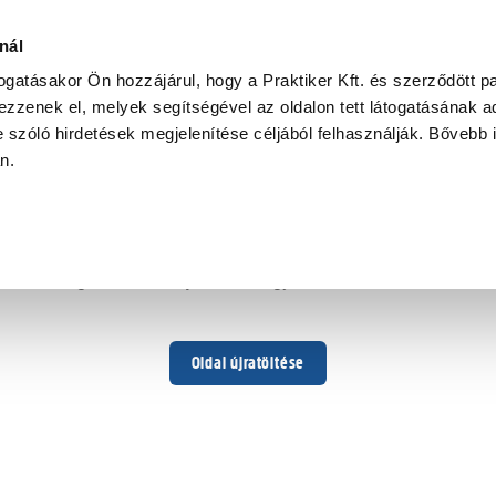
nál
togatásakor Ön hozzájárul, hogy a Praktiker Kft. és szerződött pa
zzenek el, melyek segítségével az oldalon tett látogatásának ad
 szóló hirdetések megjelenítése céljából felhasználják. Bővebb 
Hoppá ...
an.
Váratlan hiba történt
Dolgozunk a hiba javításán. Egy kis türelmet kérünk.
Oldal újratöltése