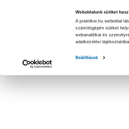
Weboldalunk sütiket hasz
A praktiker.hu weboldal lá
számítógépén sütiket helye
webanalitikai és személyre
adatkezelési tájékoztatób
Beállítások