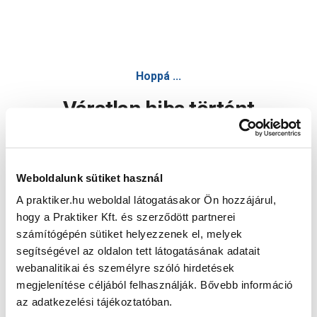
Hoppá ...
Váratlan hiba történt
Dolgozunk a hiba javításán. Egy kis türelmet kérünk.
Weboldalunk sütiket használ
A praktiker.hu weboldal látogatásakor Ön hozzájárul,
Oldal újratöltése
hogy a Praktiker Kft. és szerződött partnerei
számítógépén sütiket helyezzenek el, melyek
segítségével az oldalon tett látogatásának adatait
webanalitikai és személyre szóló hirdetések
megjelenítése céljából felhasználják. Bővebb információ
az adatkezelési tájékoztatóban.