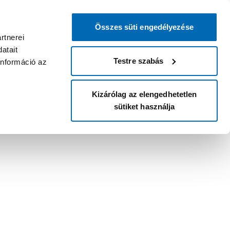
Összes süti engedélyezése
rtnerei
atait
Testre szabás
információ az
Kizárólag az elengedhetetlen
sütiket használja