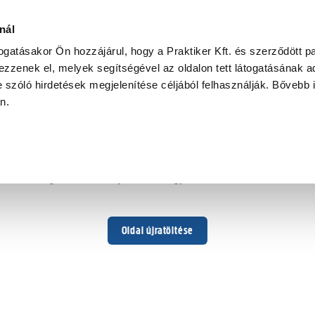
nál
togatásakor Ön hozzájárul, hogy a Praktiker Kft. és szerződött pa
zzenek el, melyek segítségével az oldalon tett látogatásának ad
 szóló hirdetések megjelenítése céljából felhasználják. Bővebb 
Hoppá ...
an.
Váratlan hiba történt
Dolgozunk a hiba javításán. Egy kis türelmet kérünk.
Oldal újratöltése