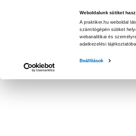
Weboldalunk sütiket hasz
A praktiker.hu weboldal lá
számítógépén sütiket helye
webanalitikai és személyre
adatkezelési tájékoztatób
Beállítások