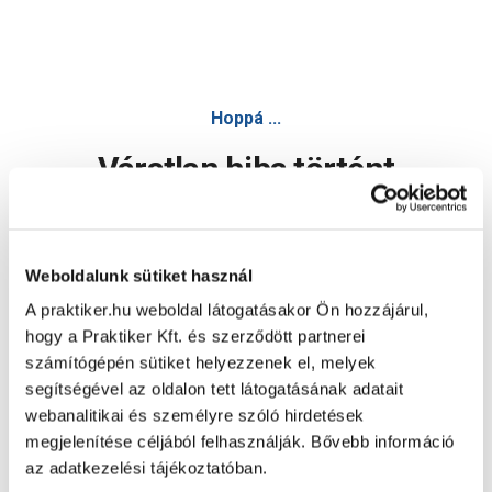
Hoppá ...
Váratlan hiba történt
Dolgozunk a hiba javításán. Egy kis türelmet kérünk.
Weboldalunk sütiket használ
A praktiker.hu weboldal látogatásakor Ön hozzájárul,
Oldal újratöltése
hogy a Praktiker Kft. és szerződött partnerei
számítógépén sütiket helyezzenek el, melyek
segítségével az oldalon tett látogatásának adatait
webanalitikai és személyre szóló hirdetések
megjelenítése céljából felhasználják. Bővebb információ
az adatkezelési tájékoztatóban.