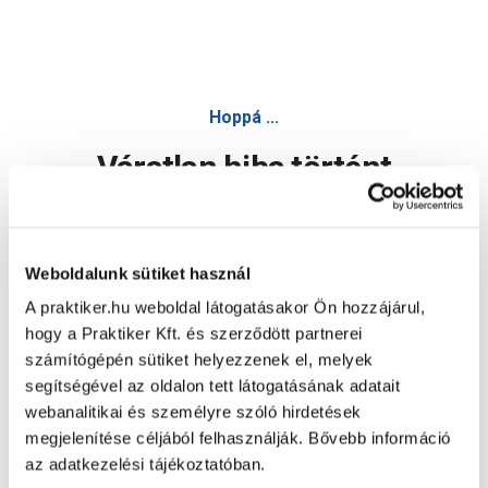
Hoppá ...
Váratlan hiba történt
Dolgozunk a hiba javításán. Egy kis türelmet kérünk.
Weboldalunk sütiket használ
A praktiker.hu weboldal látogatásakor Ön hozzájárul,
Oldal újratöltése
hogy a Praktiker Kft. és szerződött partnerei
számítógépén sütiket helyezzenek el, melyek
segítségével az oldalon tett látogatásának adatait
webanalitikai és személyre szóló hirdetések
megjelenítése céljából felhasználják. Bővebb információ
az adatkezelési tájékoztatóban.