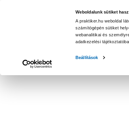
Weboldalunk sütiket hasz
A praktiker.hu weboldal lá
számítógépén sütiket helye
webanalitikai és személyre
adatkezelési tájékoztatób
Beállítások