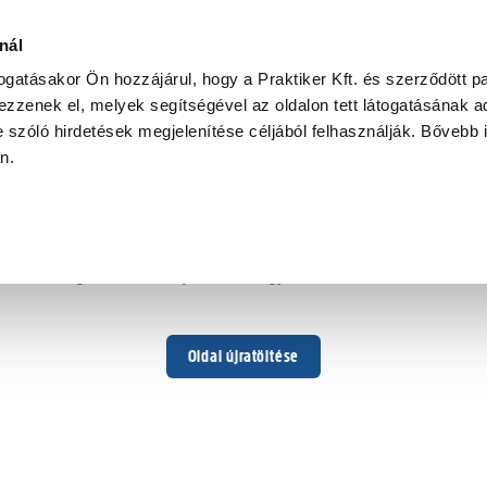
nál
togatásakor Ön hozzájárul, hogy a Praktiker Kft. és szerződött pa
zzenek el, melyek segítségével az oldalon tett látogatásának ad
 szóló hirdetések megjelenítése céljából felhasználják. Bővebb 
Hoppá ...
an.
Váratlan hiba történt
Dolgozunk a hiba javításán. Egy kis türelmet kérünk.
Oldal újratöltése