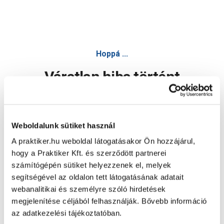
Hoppá ...
Váratlan hiba történt
Dolgozunk a hiba javításán. Egy kis türelmet kérünk.
Weboldalunk sütiket használ
A praktiker.hu weboldal látogatásakor Ön hozzájárul,
Oldal újratöltése
hogy a Praktiker Kft. és szerződött partnerei
számítógépén sütiket helyezzenek el, melyek
segítségével az oldalon tett látogatásának adatait
webanalitikai és személyre szóló hirdetések
megjelenítése céljából felhasználják. Bővebb információ
az adatkezelési tájékoztatóban.