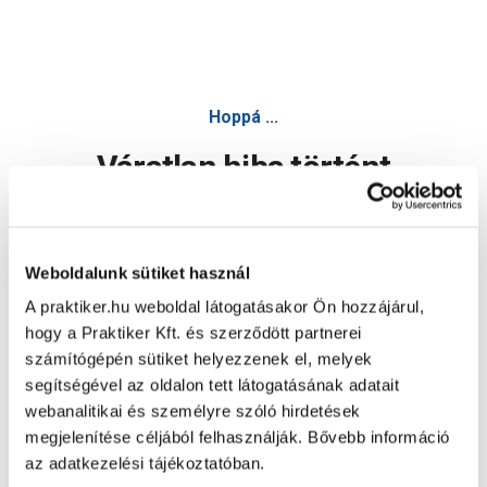
Hoppá ...
Váratlan hiba történt
Dolgozunk a hiba javításán. Egy kis türelmet kérünk.
Weboldalunk sütiket használ
A praktiker.hu weboldal látogatásakor Ön hozzájárul,
Oldal újratöltése
hogy a Praktiker Kft. és szerződött partnerei
számítógépén sütiket helyezzenek el, melyek
segítségével az oldalon tett látogatásának adatait
webanalitikai és személyre szóló hirdetések
megjelenítése céljából felhasználják. Bővebb információ
az adatkezelési tájékoztatóban.