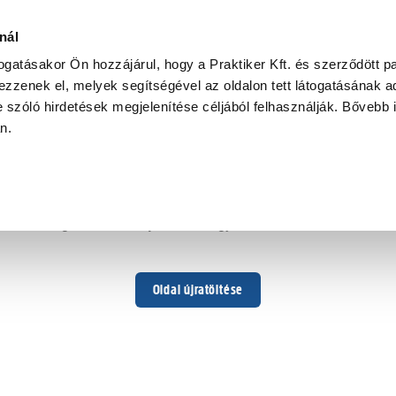
nál
togatásakor Ön hozzájárul, hogy a Praktiker Kft. és szerződött pa
zzenek el, melyek segítségével az oldalon tett látogatásának ad
 szóló hirdetések megjelenítése céljából felhasználják. Bővebb 
Hoppá ...
an.
Váratlan hiba történt
Dolgozunk a hiba javításán. Egy kis türelmet kérünk.
Oldal újratöltése