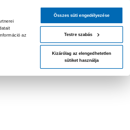
Összes süti engedélyezése
rtnerei
atait
Testre szabás
információ az
Kizárólag az elengedhetetlen
sütiket használja