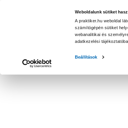
Weboldalunk sütiket hasz
A praktiker.hu weboldal lá
számítógépén sütiket helye
webanalitikai és személyre
adatkezelési tájékoztatób
Beállítások