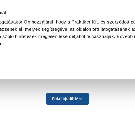
nál
togatásakor Ön hozzájárul, hogy a Praktiker Kft. és szerződött pa
zzenek el, melyek segítségével az oldalon tett látogatásának ad
 szóló hirdetések megjelenítése céljából felhasználják. Bővebb 
Hoppá ...
an.
Váratlan hiba történt
Dolgozunk a hiba javításán. Egy kis türelmet kérünk.
Oldal újratöltése