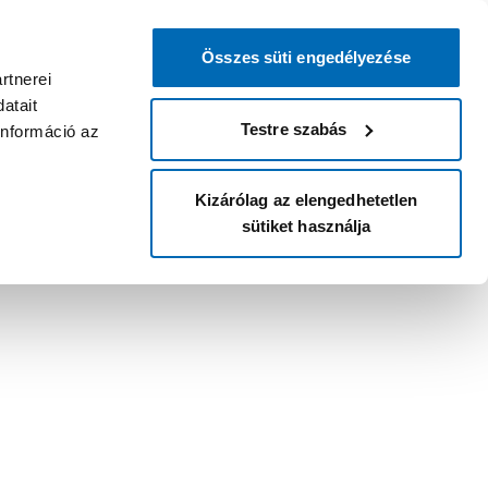
Összes süti engedélyezése
rtnerei
atait
Testre szabás
információ az
Kizárólag az elengedhetetlen
sütiket használja