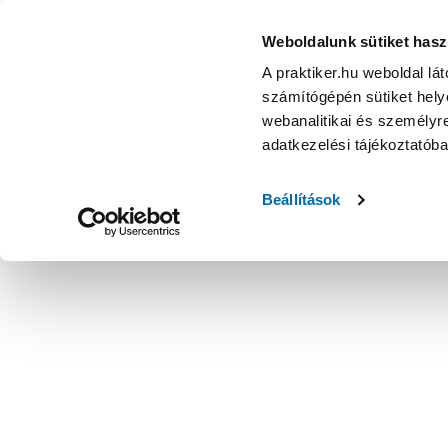
Weboldalunk sütiket hasz
A praktiker.hu weboldal lá
számítógépén sütiket helye
webanalitikai és személyre
adatkezelési tájékoztatób
Beállítások