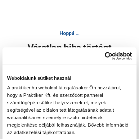
Hoppá ...
Váratlan hiba történt
Dolgozunk a hiba javításán. Egy kis türelmet kérünk.
Weboldalunk sütiket használ
A praktiker.hu weboldal látogatásakor Ön hozzájárul,
Oldal újratöltése
hogy a Praktiker Kft. és szerződött partnerei
számítógépén sütiket helyezzenek el, melyek
segítségével az oldalon tett látogatásának adatait
webanalitikai és személyre szóló hirdetések
megjelenítése céljából felhasználják. Bővebb információ
az adatkezelési tájékoztatóban.