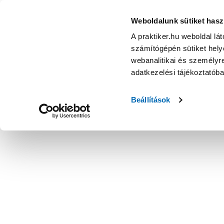
Weboldalunk sütiket hasz
A praktiker.hu weboldal lá
számítógépén sütiket helye
webanalitikai és személyre
adatkezelési tájékoztatób
Beállítások