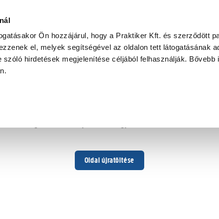
nál
togatásakor Ön hozzájárul, hogy a Praktiker Kft. és szerződött pa
zzenek el, melyek segítségével az oldalon tett látogatásának ad
 szóló hirdetések megjelenítése céljából felhasználják. Bővebb 
Hoppá ...
an.
Váratlan hiba történt
Dolgozunk a hiba javításán. Egy kis türelmet kérünk.
Oldal újratöltése