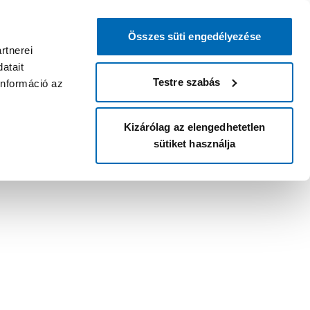
Összes süti engedélyezése
rtnerei
atait
Testre szabás
információ az
Kizárólag az elengedhetetlen
sütiket használja