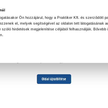
nál
togatásakor Ön hozzájárul, hogy a Praktiker Kft. és szerződött pa
zzenek el, melyek segítségével az oldalon tett látogatásának ad
 szóló hirdetések megjelenítése céljából felhasználják. Bővebb 
Hoppá ...
an.
Váratlan hiba történt
Dolgozunk a hiba javításán. Egy kis türelmet kérünk.
Oldal újratöltése