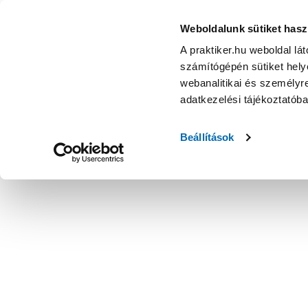
Weboldalunk sütiket hasz
A praktiker.hu weboldal lá
számítógépén sütiket helye
webanalitikai és személyre
adatkezelési tájékoztatób
Beállítások