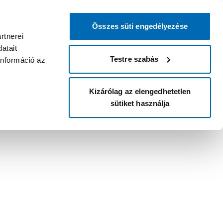
Összes süti engedélyezése
rtnerei
atait
Testre szabás
információ az
Kizárólag az elengedhetetlen
sütiket használja