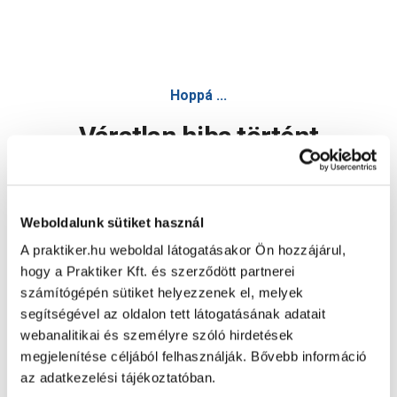
Hoppá ...
Váratlan hiba történt
Dolgozunk a hiba javításán. Egy kis türelmet kérünk.
Weboldalunk sütiket használ
A praktiker.hu weboldal látogatásakor Ön hozzájárul,
Oldal újratöltése
hogy a Praktiker Kft. és szerződött partnerei
számítógépén sütiket helyezzenek el, melyek
segítségével az oldalon tett látogatásának adatait
webanalitikai és személyre szóló hirdetések
megjelenítése céljából felhasználják. Bővebb információ
az adatkezelési tájékoztatóban.