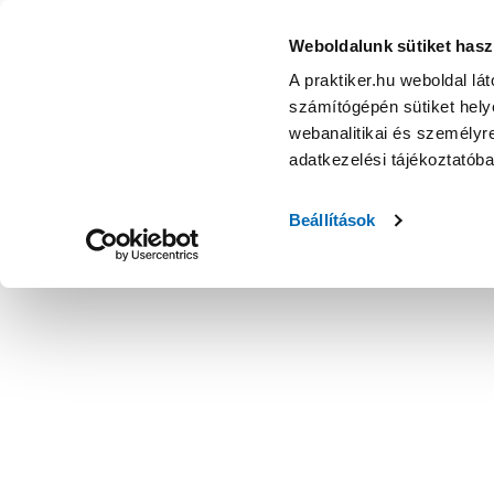
Weboldalunk sütiket hasz
A praktiker.hu weboldal lá
számítógépén sütiket helye
webanalitikai és személyre
adatkezelési tájékoztatób
Beállítások