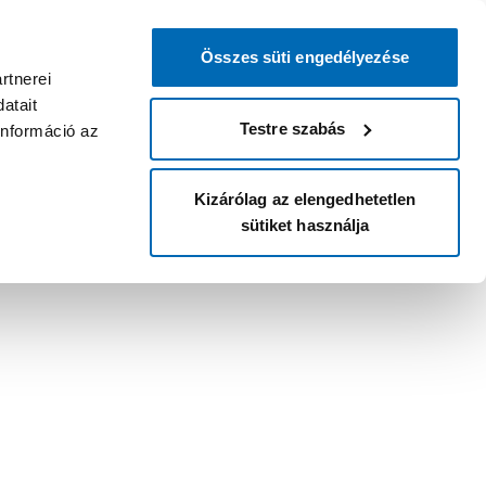
Összes süti engedélyezése
rtnerei
atait
Testre szabás
információ az
Kizárólag az elengedhetetlen
sütiket használja