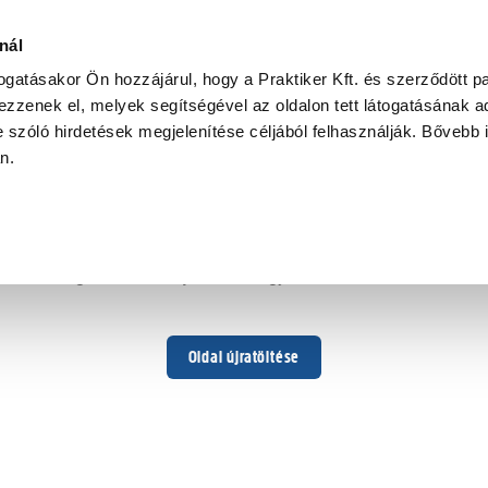
nál
togatásakor Ön hozzájárul, hogy a Praktiker Kft. és szerződött pa
zzenek el, melyek segítségével az oldalon tett látogatásának ad
 szóló hirdetések megjelenítése céljából felhasználják. Bővebb 
Hoppá ...
an.
Váratlan hiba történt
Dolgozunk a hiba javításán. Egy kis türelmet kérünk.
Oldal újratöltése