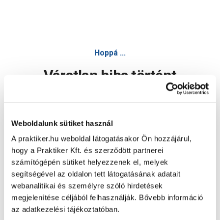
Hoppá ...
Váratlan hiba történt
Dolgozunk a hiba javításán. Egy kis türelmet kérünk.
Weboldalunk sütiket használ
A praktiker.hu weboldal látogatásakor Ön hozzájárul,
Oldal újratöltése
hogy a Praktiker Kft. és szerződött partnerei
számítógépén sütiket helyezzenek el, melyek
segítségével az oldalon tett látogatásának adatait
webanalitikai és személyre szóló hirdetések
megjelenítése céljából felhasználják. Bővebb információ
az adatkezelési tájékoztatóban.