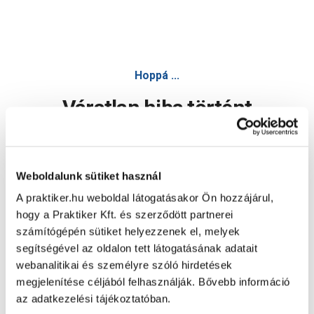
Hoppá ...
Váratlan hiba történt
Dolgozunk a hiba javításán. Egy kis türelmet kérünk.
Weboldalunk sütiket használ
A praktiker.hu weboldal látogatásakor Ön hozzájárul,
Oldal újratöltése
hogy a Praktiker Kft. és szerződött partnerei
számítógépén sütiket helyezzenek el, melyek
segítségével az oldalon tett látogatásának adatait
webanalitikai és személyre szóló hirdetések
megjelenítése céljából felhasználják. Bővebb információ
az adatkezelési tájékoztatóban.