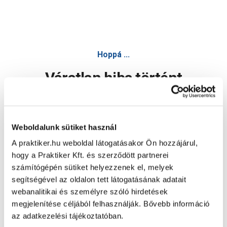
Hoppá ...
Váratlan hiba történt
Dolgozunk a hiba javításán. Egy kis türelmet kérünk.
Weboldalunk sütiket használ
A praktiker.hu weboldal látogatásakor Ön hozzájárul,
Oldal újratöltése
hogy a Praktiker Kft. és szerződött partnerei
számítógépén sütiket helyezzenek el, melyek
segítségével az oldalon tett látogatásának adatait
webanalitikai és személyre szóló hirdetések
megjelenítése céljából felhasználják. Bővebb információ
az adatkezelési tájékoztatóban.