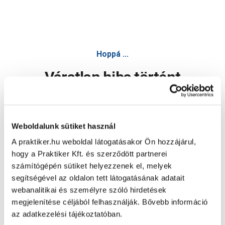
Hoppá ...
Váratlan hiba történt
Dolgozunk a hiba javításán. Egy kis türelmet kérünk.
Weboldalunk sütiket használ
A praktiker.hu weboldal látogatásakor Ön hozzájárul,
Oldal újratöltése
hogy a Praktiker Kft. és szerződött partnerei
számítógépén sütiket helyezzenek el, melyek
segítségével az oldalon tett látogatásának adatait
webanalitikai és személyre szóló hirdetések
megjelenítése céljából felhasználják. Bővebb információ
az adatkezelési tájékoztatóban.