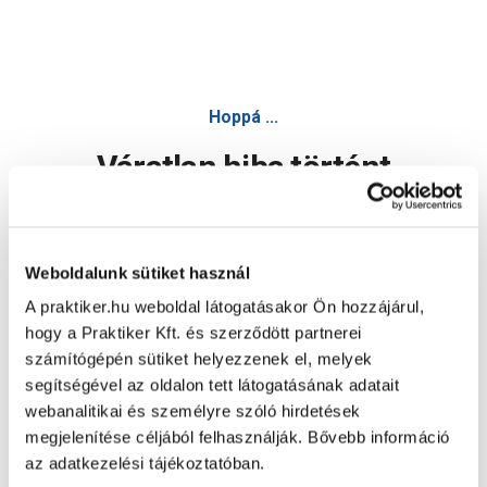
Hoppá ...
Váratlan hiba történt
Dolgozunk a hiba javításán. Egy kis türelmet kérünk.
Weboldalunk sütiket használ
A praktiker.hu weboldal látogatásakor Ön hozzájárul,
Oldal újratöltése
hogy a Praktiker Kft. és szerződött partnerei
számítógépén sütiket helyezzenek el, melyek
segítségével az oldalon tett látogatásának adatait
webanalitikai és személyre szóló hirdetések
megjelenítése céljából felhasználják. Bővebb információ
az adatkezelési tájékoztatóban.