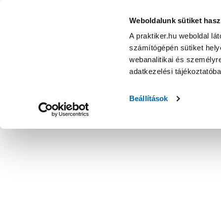
Weboldalunk sütiket hasz
A praktiker.hu weboldal lá
számítógépén sütiket helye
webanalitikai és személyre
adatkezelési tájékoztatób
Beállítások