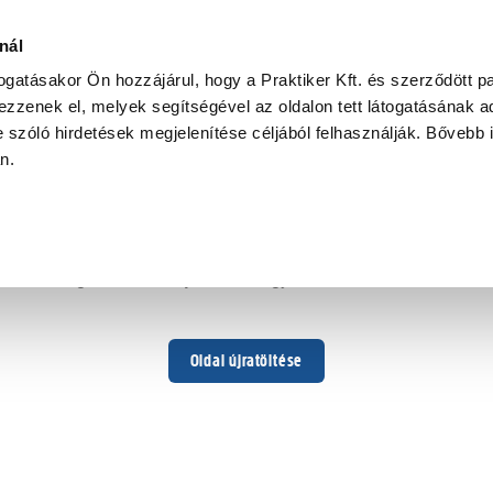
nál
togatásakor Ön hozzájárul, hogy a Praktiker Kft. és szerződött pa
zzenek el, melyek segítségével az oldalon tett látogatásának ad
 szóló hirdetések megjelenítése céljából felhasználják. Bővebb 
Hoppá ...
an.
Váratlan hiba történt
Dolgozunk a hiba javításán. Egy kis türelmet kérünk.
Oldal újratöltése