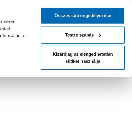
Összes süti engedélyezése
rtnerei
atait
Testre szabás
információ az
Kizárólag az elengedhetetlen
sütiket használja