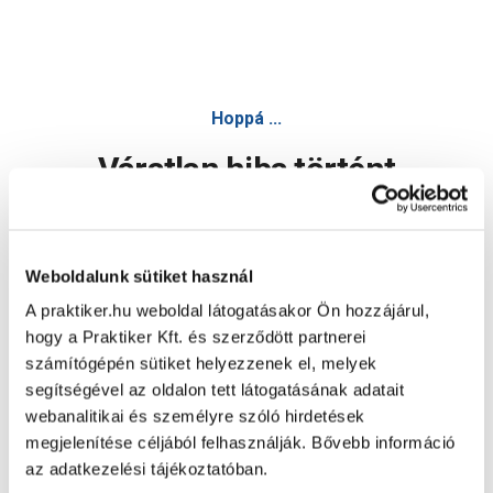
Konzol 300mm, fehér nagyteherbírású - Polc - Bútor
Hoppá ...
Váratlan hiba történt
Dolgozunk a hiba javításán. Egy kis türelmet kérünk.
Weboldalunk sütiket használ
A praktiker.hu weboldal látogatásakor Ön hozzájárul,
Oldal újratöltése
hogy a Praktiker Kft. és szerződött partnerei
számítógépén sütiket helyezzenek el, melyek
segítségével az oldalon tett látogatásának adatait
webanalitikai és személyre szóló hirdetések
megjelenítése céljából felhasználják. Bővebb információ
az adatkezelési tájékoztatóban.