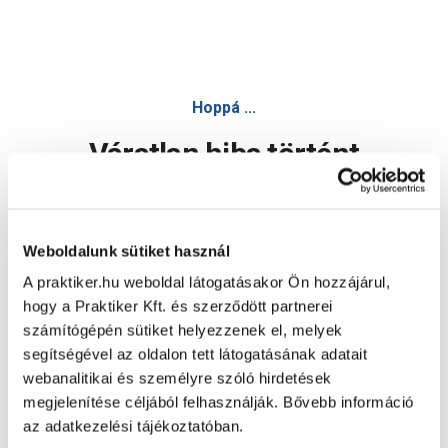
Konzol 27x19cm, felcsavarozható,fekete - Polc - Bútor
Hoppá ...
Váratlan hiba történt
Dolgozunk a hiba javításán. Egy kis türelmet kérünk.
Weboldalunk sütiket használ
A praktiker.hu weboldal látogatásakor Ön hozzájárul,
Oldal újratöltése
hogy a Praktiker Kft. és szerződött partnerei
számítógépén sütiket helyezzenek el, melyek
segítségével az oldalon tett látogatásának adatait
webanalitikai és személyre szóló hirdetések
megjelenítése céljából felhasználják. Bővebb információ
az adatkezelési tájékoztatóban.