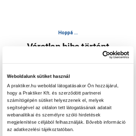
konzol 17x12cm, felcsavarozható fehér - Polc - Bútor
Hoppá ...
Váratlan hiba történt
Dolgozunk a hiba javításán. Egy kis türelmet kérünk.
Weboldalunk sütiket használ
A praktiker.hu weboldal látogatásakor Ön hozzájárul,
Oldal újratöltése
hogy a Praktiker Kft. és szerződött partnerei
számítógépén sütiket helyezzenek el, melyek
segítségével az oldalon tett látogatásának adatait
webanalitikai és személyre szóló hirdetések
megjelenítése céljából felhasználják. Bővebb információ
az adatkezelési tájékoztatóban.