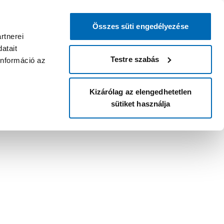
Összes süti engedélyezése
rtnerei
atait
Testre szabás
információ az
Kizárólag az elengedhetetlen
sütiket használja