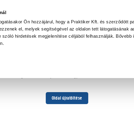
nál
togatásakor Ön hozzájárul, hogy a Praktiker Kft. és szerződött pa
zzenek el, melyek segítségével az oldalon tett látogatásának ad
 szóló hirdetések megjelenítése céljából felhasználják. Bővebb 
Hoppá ...
an.
Váratlan hiba történt
Dolgozunk a hiba javításán. Egy kis türelmet kérünk.
Oldal újratöltése