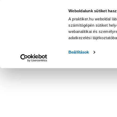
falsín 200cm, 2 soros, fehér, 2db/csomag - Polc - Bútor
Weboldalunk sütiket hasz
A praktiker.hu weboldal lá
számítógépén sütiket helye
webanalitikai és személyre
adatkezelési tájékoztatób
Beállítások