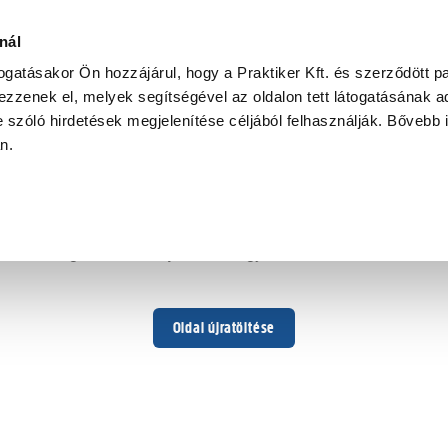
nál
togatásakor Ön hozzájárul, hogy a Praktiker Kft. és szerződött pa
zzenek el, melyek segítségével az oldalon tett látogatásának ad
 szóló hirdetések megjelenítése céljából felhasználják. Bővebb 
Hoppá ...
an.
Váratlan hiba történt
Dolgozunk a hiba javításán. Egy kis türelmet kérünk.
Oldal újratöltése