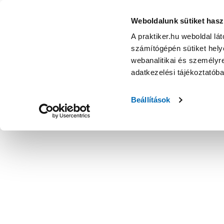
Weboldalunk sütiket hasz
A praktiker.hu weboldal lá
számítógépén sütiket helye
webanalitikai és személyre
adatkezelési tájékoztatób
Beállítások