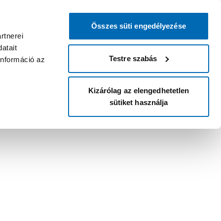
Összes süti engedélyezése
rtnerei
atait
Testre szabás
információ az
Kizárólag az elengedhetetlen
sütiket használja