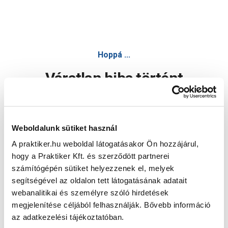
Hoppá ...
Váratlan hiba történt
Dolgozunk a hiba javításán. Egy kis türelmet kérünk.
Weboldalunk sütiket használ
A praktiker.hu weboldal látogatásakor Ön hozzájárul,
Oldal újratöltése
hogy a Praktiker Kft. és szerződött partnerei
számítógépén sütiket helyezzenek el, melyek
segítségével az oldalon tett látogatásának adatait
webanalitikai és személyre szóló hirdetések
megjelenítése céljából felhasználják. Bővebb információ
az adatkezelési tájékoztatóban.