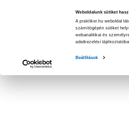
Weboldalunk sütiket hasz
A praktiker.hu weboldal lá
számítógépén sütiket helye
webanalitikai és személyre
adatkezelési tájékoztatób
Beállítások