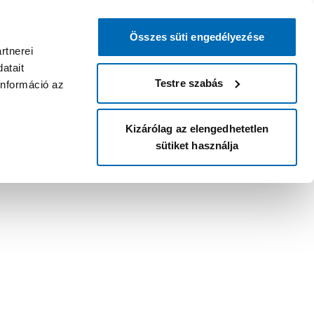
Összes süti engedélyezése
rtnerei
atait
Testre szabás
információ az
Kizárólag az elengedhetetlen
sütiket használja