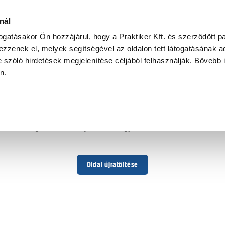
nál
togatásakor Ön hozzájárul, hogy a Praktiker Kft. és szerződött pa
zzenek el, melyek segítségével az oldalon tett látogatásának ad
 szóló hirdetések megjelenítése céljából felhasználják. Bővebb 
Hoppá ...
an.
Váratlan hiba történt
Dolgozunk a hiba javításán. Egy kis türelmet kérünk.
Oldal újratöltése