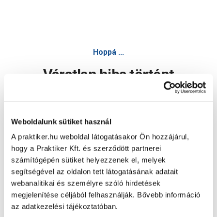
Hoppá ...
Váratlan hiba történt
Dolgozunk a hiba javításán. Egy kis türelmet kérünk.
Weboldalunk sütiket használ
A praktiker.hu weboldal látogatásakor Ön hozzájárul,
Oldal újratöltése
hogy a Praktiker Kft. és szerződött partnerei
számítógépén sütiket helyezzenek el, melyek
segítségével az oldalon tett látogatásának adatait
webanalitikai és személyre szóló hirdetések
megjelenítése céljából felhasználják. Bővebb információ
az adatkezelési tájékoztatóban.