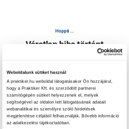
Hoppá ...
Váratlan hiba történt
Dolgozunk a hiba javításán. Egy kis türelmet kérünk.
Weboldalunk sütiket használ
A praktiker.hu weboldal látogatásakor Ön hozzájárul,
Oldal újratöltése
hogy a Praktiker Kft. és szerződött partnerei
számítógépén sütiket helyezzenek el, melyek
segítségével az oldalon tett látogatásának adatait
webanalitikai és személyre szóló hirdetések
megjelenítése céljából felhasználják. Bővebb információ
az adatkezelési tájékoztatóban.