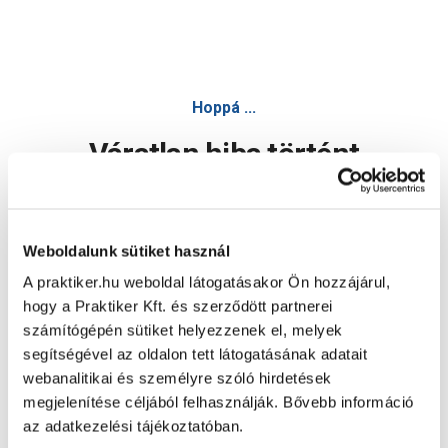
Hoppá ...
Váratlan hiba történt
Dolgozunk a hiba javításán. Egy kis türelmet kérünk.
Weboldalunk sütiket használ
A praktiker.hu weboldal látogatásakor Ön hozzájárul,
Oldal újratöltése
hogy a Praktiker Kft. és szerződött partnerei
számítógépén sütiket helyezzenek el, melyek
segítségével az oldalon tett látogatásának adatait
webanalitikai és személyre szóló hirdetések
megjelenítése céljából felhasználják. Bővebb információ
az adatkezelési tájékoztatóban.