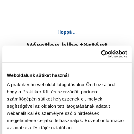
Hoppá ...
Váratlan hiba történt
Dolgozunk a hiba javításán. Egy kis türelmet kérünk.
Weboldalunk sütiket használ
A praktiker.hu weboldal látogatásakor Ön hozzájárul,
Oldal újratöltése
hogy a Praktiker Kft. és szerződött partnerei
számítógépén sütiket helyezzenek el, melyek
segítségével az oldalon tett látogatásának adatait
webanalitikai és személyre szóló hirdetések
megjelenítése céljából felhasználják. Bővebb információ
az adatkezelési tájékoztatóban.