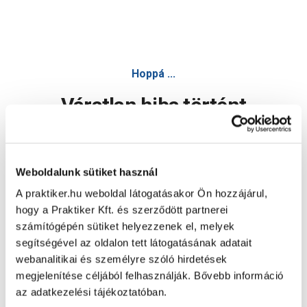
Hoppá ...
Váratlan hiba történt
Dolgozunk a hiba javításán. Egy kis türelmet kérünk.
Weboldalunk sütiket használ
A praktiker.hu weboldal látogatásakor Ön hozzájárul,
Oldal újratöltése
hogy a Praktiker Kft. és szerződött partnerei
számítógépén sütiket helyezzenek el, melyek
segítségével az oldalon tett látogatásának adatait
webanalitikai és személyre szóló hirdetések
megjelenítése céljából felhasználják. Bővebb információ
az adatkezelési tájékoztatóban.