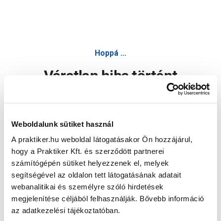
Hoppá ...
Váratlan hiba történt
Dolgozunk a hiba javításán. Egy kis türelmet kérünk.
Weboldalunk sütiket használ
A praktiker.hu weboldal látogatásakor Ön hozzájárul,
Oldal újratöltése
hogy a Praktiker Kft. és szerződött partnerei
számítógépén sütiket helyezzenek el, melyek
segítségével az oldalon tett látogatásának adatait
webanalitikai és személyre szóló hirdetések
megjelenítése céljából felhasználják. Bővebb információ
az adatkezelési tájékoztatóban.