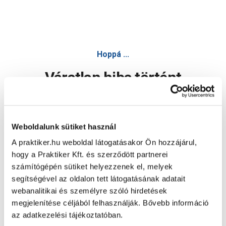
Hoppá ...
Váratlan hiba történt
Dolgozunk a hiba javításán. Egy kis türelmet kérünk.
Weboldalunk sütiket használ
A praktiker.hu weboldal látogatásakor Ön hozzájárul,
Oldal újratöltése
hogy a Praktiker Kft. és szerződött partnerei
számítógépén sütiket helyezzenek el, melyek
segítségével az oldalon tett látogatásának adatait
webanalitikai és személyre szóló hirdetések
megjelenítése céljából felhasználják. Bővebb információ
az adatkezelési tájékoztatóban.