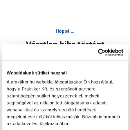
Hoppá ...
Váratlan hiba történt
Dolgozunk a hiba javításán. Egy kis türelmet kérünk.
Weboldalunk sütiket használ
A praktiker.hu weboldal látogatásakor Ön hozzájárul,
Oldal újratöltése
hogy a Praktiker Kft. és szerződött partnerei
számítógépén sütiket helyezzenek el, melyek
segítségével az oldalon tett látogatásának adatait
webanalitikai és személyre szóló hirdetések
megjelenítése céljából felhasználják. Bővebb információ
az adatkezelési tájékoztatóban.