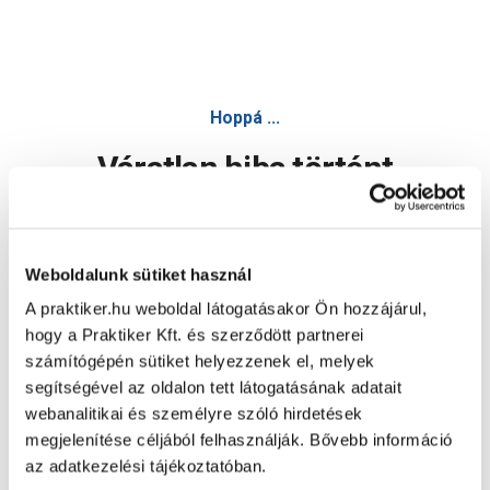
Hoppá ...
Váratlan hiba történt
Dolgozunk a hiba javításán. Egy kis türelmet kérünk.
Weboldalunk sütiket használ
A praktiker.hu weboldal látogatásakor Ön hozzájárul,
Oldal újratöltése
hogy a Praktiker Kft. és szerződött partnerei
számítógépén sütiket helyezzenek el, melyek
segítségével az oldalon tett látogatásának adatait
webanalitikai és személyre szóló hirdetések
megjelenítése céljából felhasználják. Bővebb információ
az adatkezelési tájékoztatóban.