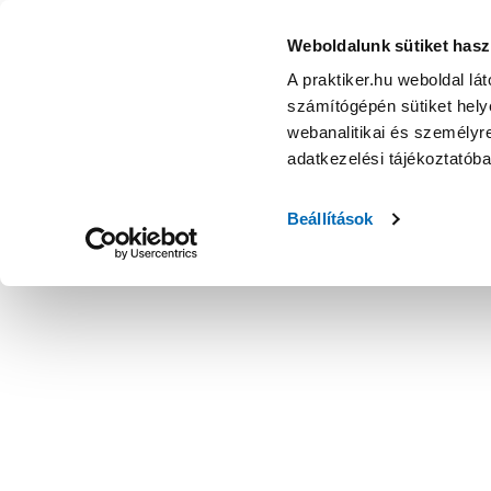
Weboldalunk sütiket hasz
A praktiker.hu weboldal lá
számítógépén sütiket helye
webanalitikai és személyre
adatkezelési tájékoztatób
Beállítások