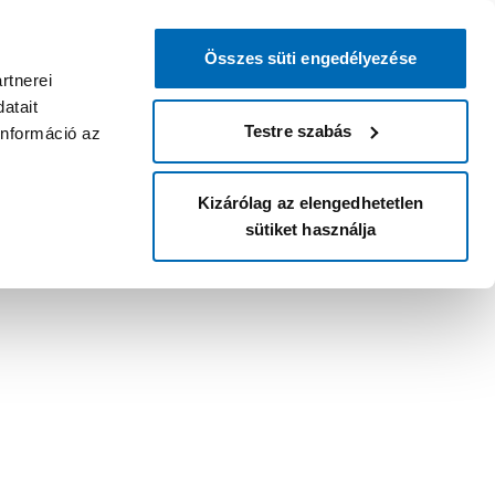
Összes süti engedélyezése
rtnerei
atait
Testre szabás
információ az
Kizárólag az elengedhetetlen
sütiket használja