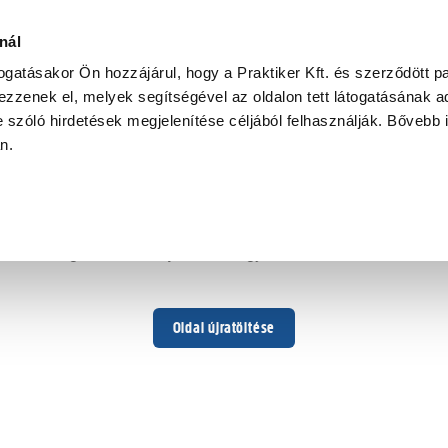
nál
togatásakor Ön hozzájárul, hogy a Praktiker Kft. és szerződött pa
zzenek el, melyek segítségével az oldalon tett látogatásának ad
 szóló hirdetések megjelenítése céljából felhasználják. Bővebb 
Hoppá ...
an.
Váratlan hiba történt
Dolgozunk a hiba javításán. Egy kis türelmet kérünk.
Oldal újratöltése