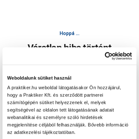
Hoppá ...
Váratlan hiba történt
Dolgozunk a hiba javításán. Egy kis türelmet kérünk.
Weboldalunk sütiket használ
A praktiker.hu weboldal látogatásakor Ön hozzájárul,
Oldal újratöltése
hogy a Praktiker Kft. és szerződött partnerei
számítógépén sütiket helyezzenek el, melyek
segítségével az oldalon tett látogatásának adatait
webanalitikai és személyre szóló hirdetések
megjelenítése céljából felhasználják. Bővebb információ
az adatkezelési tájékoztatóban.