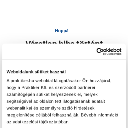
Hoppá ...
Váratlan hiba történt
Dolgozunk a hiba javításán. Egy kis türelmet kérünk.
Weboldalunk sütiket használ
A praktiker.hu weboldal látogatásakor Ön hozzájárul,
Oldal újratöltése
hogy a Praktiker Kft. és szerződött partnerei
számítógépén sütiket helyezzenek el, melyek
segítségével az oldalon tett látogatásának adatait
webanalitikai és személyre szóló hirdetések
megjelenítése céljából felhasználják. Bővebb információ
az adatkezelési tájékoztatóban.