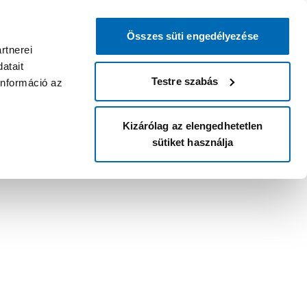
Összes süti engedélyezése
rtnerei
atait
Testre szabás
információ az
Kizárólag az elengedhetetlen
sütiket használja