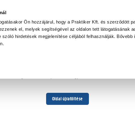
nál
togatásakor Ön hozzájárul, hogy a Praktiker Kft. és szerződött pa
zzenek el, melyek segítségével az oldalon tett látogatásának ad
 szóló hirdetések megjelenítése céljából felhasználják. Bővebb 
Hoppá ...
an.
Váratlan hiba történt
Dolgozunk a hiba javításán. Egy kis türelmet kérünk.
Oldal újratöltése