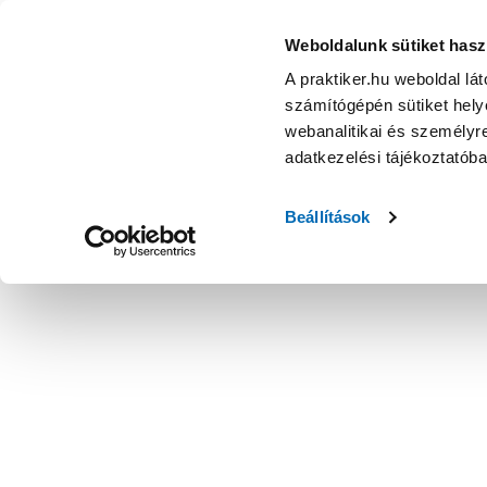
Weboldalunk sütiket hasz
A praktiker.hu weboldal lá
számítógépén sütiket helye
webanalitikai és személyre
adatkezelési tájékoztatób
Beállítások