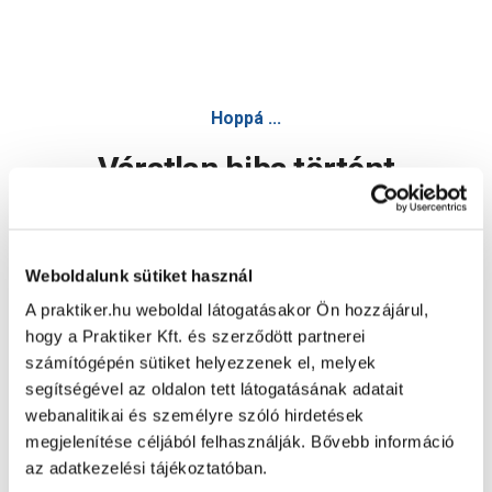
Hoppá ...
Váratlan hiba történt
Dolgozunk a hiba javításán. Egy kis türelmet kérünk.
Weboldalunk sütiket használ
A praktiker.hu weboldal látogatásakor Ön hozzájárul,
Oldal újratöltése
hogy a Praktiker Kft. és szerződött partnerei
számítógépén sütiket helyezzenek el, melyek
segítségével az oldalon tett látogatásának adatait
webanalitikai és személyre szóló hirdetések
megjelenítése céljából felhasználják. Bővebb információ
az adatkezelési tájékoztatóban.