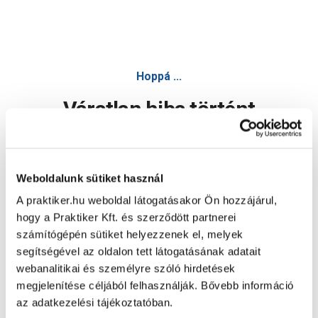
Hoppá ...
Váratlan hiba történt
Dolgozunk a hiba javításán. Egy kis türelmet kérünk.
Weboldalunk sütiket használ
A praktiker.hu weboldal látogatásakor Ön hozzájárul,
Oldal újratöltése
hogy a Praktiker Kft. és szerződött partnerei
számítógépén sütiket helyezzenek el, melyek
segítségével az oldalon tett látogatásának adatait
webanalitikai és személyre szóló hirdetések
megjelenítése céljából felhasználják. Bővebb információ
az adatkezelési tájékoztatóban.