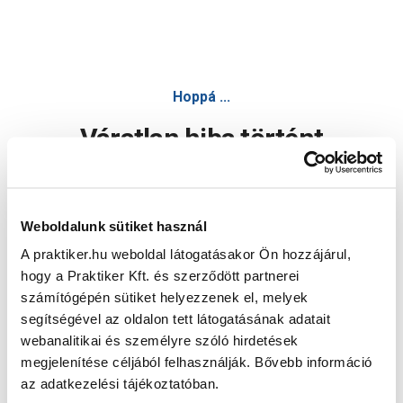
Hoppá ...
Váratlan hiba történt
Dolgozunk a hiba javításán. Egy kis türelmet kérünk.
Weboldalunk sütiket használ
A praktiker.hu weboldal látogatásakor Ön hozzájárul,
Oldal újratöltése
hogy a Praktiker Kft. és szerződött partnerei
számítógépén sütiket helyezzenek el, melyek
segítségével az oldalon tett látogatásának adatait
webanalitikai és személyre szóló hirdetések
megjelenítése céljából felhasználják. Bővebb információ
az adatkezelési tájékoztatóban.