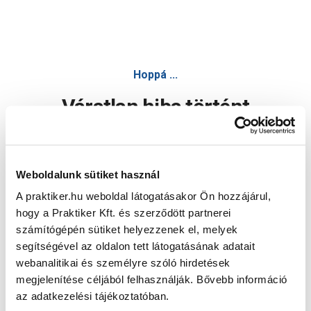
Hoppá ...
Váratlan hiba történt
Dolgozunk a hiba javításán. Egy kis türelmet kérünk.
Weboldalunk sütiket használ
A praktiker.hu weboldal látogatásakor Ön hozzájárul,
Oldal újratöltése
hogy a Praktiker Kft. és szerződött partnerei
számítógépén sütiket helyezzenek el, melyek
segítségével az oldalon tett látogatásának adatait
webanalitikai és személyre szóló hirdetések
megjelenítése céljából felhasználják. Bővebb információ
az adatkezelési tájékoztatóban.