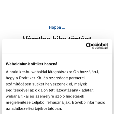
Hoppá ...
Váratlan hiba történt
Dolgozunk a hiba javításán. Egy kis türelmet kérünk.
Weboldalunk sütiket használ
A praktiker.hu weboldal látogatásakor Ön hozzájárul,
Oldal újratöltése
hogy a Praktiker Kft. és szerződött partnerei
számítógépén sütiket helyezzenek el, melyek
segítségével az oldalon tett látogatásának adatait
webanalitikai és személyre szóló hirdetések
megjelenítése céljából felhasználják. Bővebb információ
az adatkezelési tájékoztatóban.