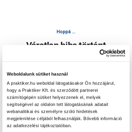
Hoppá ...
Váratlan hiba történt
Dolgozunk a hiba javításán. Egy kis türelmet kérünk.
Weboldalunk sütiket használ
A praktiker.hu weboldal látogatásakor Ön hozzájárul,
Oldal újratöltése
hogy a Praktiker Kft. és szerződött partnerei
számítógépén sütiket helyezzenek el, melyek
segítségével az oldalon tett látogatásának adatait
webanalitikai és személyre szóló hirdetések
megjelenítése céljából felhasználják. Bővebb információ
az adatkezelési tájékoztatóban.