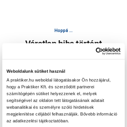
Hoppá ...
Váratlan hiba történt
Dolgozunk a hiba javításán. Egy kis türelmet kérünk.
Weboldalunk sütiket használ
A praktiker.hu weboldal látogatásakor Ön hozzájárul,
Oldal újratöltése
hogy a Praktiker Kft. és szerződött partnerei
számítógépén sütiket helyezzenek el, melyek
segítségével az oldalon tett látogatásának adatait
webanalitikai és személyre szóló hirdetések
megjelenítése céljából felhasználják. Bővebb információ
az adatkezelési tájékoztatóban.